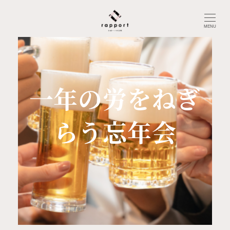
MENU
一年の労をねぎ
らう忘年会