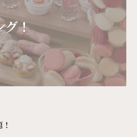
ング！
題！