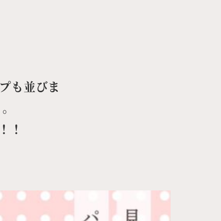
ープも並びま
り。
！！