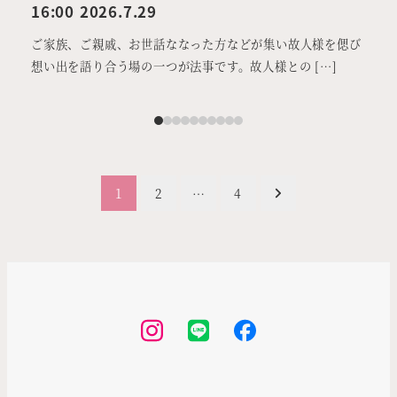
16:00 2026.7.29
16:
ご家族、ご親戚、お世話ななった方などが集い故人様を偲び
ご家
想い出を語り合う場の一つが法事です。故人様との […]
想い
投
1
2
…
4
稿
の
ペ
Instagram
LINE
Facebook
ー
ジ